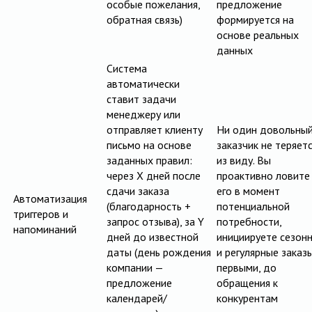
особые пожелания,
предложение
обратная связь)
формируется на
основе реальных
данных
Система
автоматически
ставит задачи
менеджеру или
отправляет клиенту
Ни один довольны
письмо на основе
заказчик не теряет
заданных правил:
из виду. Вы
через X дней после
проактивно ловите
сдачи заказа
его в момент
Автоматизация
(благодарность +
потенциальной
триггеров и
запрос отзыва), за Y
потребности,
напоминаний
дней до известной
инициируете сезон
даты (день рождения
и регулярные заказ
компании —
первыми, до
предложение
обращения к
календарей/
конкурентам