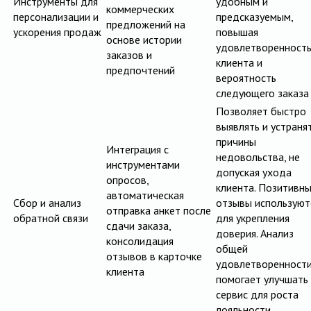
Инструменты для
удобным и
коммерческих
персонализации и
предсказуемым,
предложений на
ускорения продаж
повышая
основе истории
удовлетворенност
заказов и
клиента и
предпочтений
вероятность
следующего заказа
Позволяет быстро
выявлять и устраня
причины
Интеграция с
недовольства, не
инструментами
допуская ухода
опросов,
клиента. Позитивн
автоматическая
Сбор и анализ
отзывы используют
отправка анкет после
обратной связи
для укрепления
сдачи заказа,
доверия. Анализ
консолидация
общей
отзывов в карточке
удовлетворенност
клиента
помогает улучшать
сервис для роста
лояльности