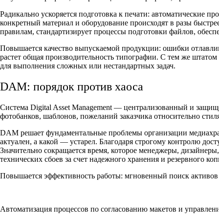
Радикально ускоряется подготовка к печати: автоматические п
конкретный материал и оборудование происходят в разы быстре
правилам, стандартизирует процессы подготовки файлов, обеспе
Повышается качество выпускаемой продукции: ошибки отлавлива
растет общая производительность типографии. С тем же штатом
для выполнения сложных или нестандартных задач.
DAM: порядок против хаоса
Система Digital Asset Management — централизованный и защище
фотобанков, шаблонов, пожеланий заказчика относительно стил
DAM решает фундаментальные проблемы организации медиахрани
актуален, а какой — устарел. Благодаря строгому контролю дос
Значительно сокращается время, которое менеджеры, дизайнеры
технических сбоев за счет надежного хранения и резервного ко
Повышается эффективность работы: мгновенный поиск активов по
Автоматизация процессов по согласованию макетов и управлен