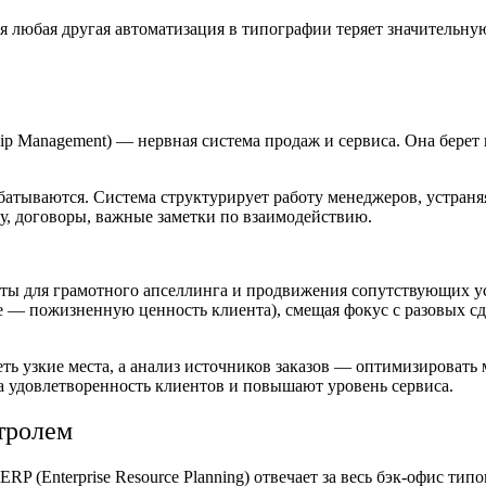
я любая другая автоматизация в типографии теряет значительну
hip Management) — нервная система продаж и сервиса. Она берет
атываются. Система структурирует работу менеджеров, устраня
у, договоры, важные заметки по взаимодействию.
ты для грамотного апселлинга и продвижения сопутствующих ус
ue — пожизненную ценность клиента), смещая фокус с разовых с
ь узкие места, а анализ источников заказов — оптимизировать 
а удовлетворенность клиентов и повышают уровень сервиса.
нтролем
P (Enterprise Resource Planning) отвечает за весь бэк-офис тип