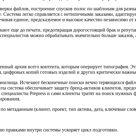
роверки файлов, построение спусков полос по шаблонам для раз
е. Система легко справляется с нетипичными заказами, адаптир
чивая единое, предсказуемое и высокое качество независимо от
ют еще до печати, предотвращая дорогостоящий брак и репутац
 специалистов можно обрабатывать значительно больше заказов
нный архив всего контента, которым оперирует типография. Это
я, цифровых копий готовых изделий и других критически важны
лища. Исчезают бесконечные поиски вечно теряющихся файлов, 
тупа система обеспечивает защиту бренд-активов клиентов, пред
, специалисты Prepress и сами клиенты тратят на поиск нужны
пирования.
 метаданным (клиент, проект, тип актива, дата, ключевые слов
ию правками внутри системы ускоряет цикл подготовки.