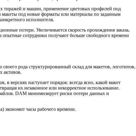
ных тиражей и машин, применение цветовых профилей под
уя макеты под новые форматы или материалы по заданным
 конкретного исполнителя.
ионные потери. Увеличивается скорость прохождения заказа,
, а опытные сотрудники получают больше свободного времени
 своего рода структурированный склад для макетов, логотипов,
х активов.
в версиях наступает порядок: всегда ясно, какой макет
отвращая их незаконное или некорректное использование.
х файлов. DAM минимизирует риски потери данных и
а) экономит часы рабочего времени.