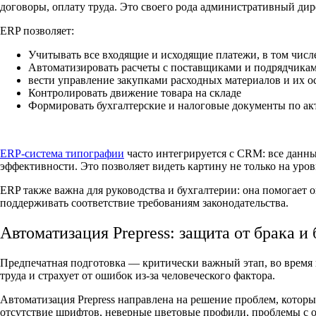
договоры, оплату труда. Это своего рода административный ди
ERP позволяет:
Учитывать все входящие и исходящие платежи, в том числе
Автоматизировать расчеты с поставщиками и подрядчика
вести управление закупками расходных материалов и их о
Контролировать движение товара на складе
Формировать бухгалтерские и налоговые документы по а
ERP-система типографии
часто интегрируется с CRM: все данны
эффективности. Это позволяет видеть картину не только на уровн
ERP также важна для руководства и бухгалтерии: она помогает
поддерживать соответствие требованиям законодательства.
Автоматизация Prepress: защита от брака и
Предпечатная подготовка — критически важный этап, во время к
труда и страхует от ошибок из-за человеческого фактора.
Автоматизация Prepress направлена на решение проблем, котор
отсутствие шрифтов, неверные цветовые профили, проблемы с о