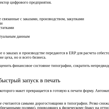
ректор цифрового предприятия.
 связанные с заказами, производством, закупками
ми
статками
ктуальным данным
е о заказах и производстве передаются в ERP для расчета себес
е цеха, но и всего бизнеса.
 оценить финансовое состояние типографии, сократить непредви
 быстрый запуск в печать
оторого макет превращается в готовую к печати форму. Автомат
ые считаются самыми дорогостоящими в типографии. Резко сниж
брезанными полями), приводящих к физическому браку на оттис