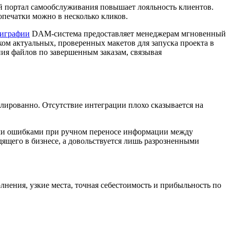
й портал самообслуживания повышает лояльность клиентов.
опечатки можно в несколько кликов.
лиграфии
DAM-система предоставляет менеджерам мгновенный
ом актуальных, проверенных макетов для запуска проекта в
ния файлов по завершенным заказам, связывая
олированно. Отсутствие интеграции плохо сказывается на
ными ошибками при ручном переносе информации между
ящего в бизнесе, а довольствуется лишь разрозненными
лнения, узкие места, точная себестоимость и прибыльность по