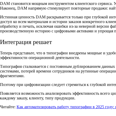
DAM становится мощным инструментом клиентского сервиса. Уд
Наконец, DAM напрямую стимулирует повторные продажи: найти 
Истинная ценность DAM раскрывается только при глубокой инте
доступ ко всем материалам и истории заказов конкретного кли
обработку и печать, исключая ошибки из-за неверной версии ф
производственную историю с цифровыми активами и упрощая п
Интеграция решает
Теперь представьте, что в типографии внедрены мощные и удоб
эффективности операционной деятельности.
Типография сталкивается с постоянным дублированием данных 
системами, потерей времени сотрудников на рутинные операции.
фрагментами.
Поэтому при цифровизации следует стремиться к глубокой инте
Появляется возможность анализировать эффективность всего цик
каждому заказу, клиенту, типу продукции.
Читайте:
Как автоматизировать работу типографии в 2025 году