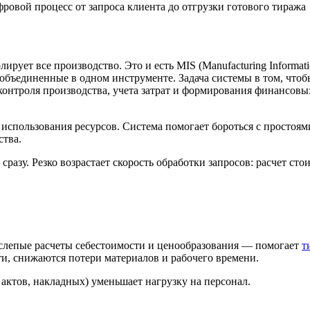
ровой процесс от запроса клиента до отгрузки готового тиража
и
ирует все производство. Это и есть MIS (Manufacturing Informa
объединенные в одном инструменте. Задача системы в том, чтоб
о контроля производства, учета затрат и формирования финансов
пользования ресурсов. Система помогает бороться с простоями
ства.
зу. Резко возрастает скорость обработки запросов: расчет стои
т слепые расчеты себестоимости и ценообразования — помогает
т
и, снижаются потери материалов и рабочего времени.
актов, накладных) уменьшает нагрузку на персонал.