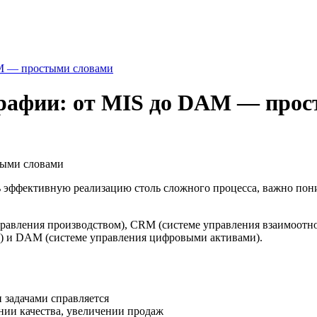
AM — простыми словами
графии: от MIS до DAM — про
эффективную реализацию столь сложного процесса, важно поним
управления производством), CRM (системе управления взаимоотн
ке) и DAM (системе управления цифровыми активами).
задачами справляется
ении качества, увеличении продаж