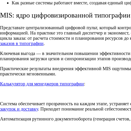
Как разные системы работают вместе, создавая единый циф
MIS: ядро цифровизированной типографи
Представьте централизованный цифровой пульт, который контрол
информацией. На практике это главный диспетчер и экономист, 
цикла заказа: от расчета стоимости и планирования ресурсов д
заказов в типографии
.
Ключевая выгода — в значительном повышении эффективности ис
планирования загрузки цехов и синхронизации этапов производ
Практические результаты внедрения эффективной MIS ощутимы сра
практически мгновенными.
Калькулятор для менеджеров типографии
:
Система обеспечивает прозрачность на каждом этапе, устраняе
закупок и доставку
. Приходит понимание реальной себестоимост
Автоматизация рутинного документооборота (генерация счетов, 