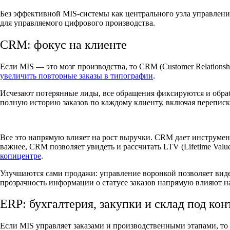
Без эффективной MIS-системы как центрального узла управлени
для управляемого цифрового производства.
CRM: фокус на клиенте
Если MIS — это мозг производства, то CRM (Customer Relations
увеличить повторные заказы в типографии
.
Исчезают потерянные лиды, все обращения фиксируются и обраб
полную историю заказов по каждому клиенту, включая переписк
Все это напрямую влияет на рост выручки. CRM дает инструмен
важнее, CRM позволяет увидеть и рассчитать LTV (Lifetime Val
копицентре
.
Улучшаются сами продажи: управление воронкой позволяет видет
прозрачность информации о статусе заказов напрямую влияют н
ERP: бухгалтерия, закупки и склад под ко
Если MIS управляет заказами и производственными этапами, то ER