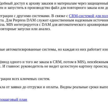
обный доступ к архиву заказов и материалам через защищенны
и запустить в производство файл для повторного заказа или д
грации с другими системами. В связке с
CRM-системой для по
ента. Для Prepress DAM служит единственным надежным источник
айла. MIS интегрируется с DAM для автоматического архивирова
овторные запуски или анализ.
ные автоматизированные системы, но каждая из них работает из
(ввод одного и того же заказа в CRM, потом в MIS), неизбеж
 И главное: руководитель не видит целостную картину происход
грации всех ключевых систем.
ла от заявки до отгрузки и оплаты. Видны реальные сроки выпо
: пошаговый план